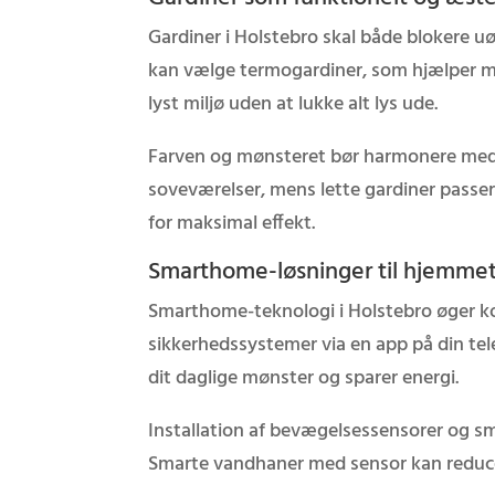
Gardiner i Holstebro skal både blokere u
kan vælge termogardiner, som hjælper med
lyst miljø uden at lukke alt lys ude.
Farven og mønsteret bør harmonere med d
soveværelser, mens lette gardiner passer
for maksimal effekt.
Smarthome-løsninger til hjemme
Smarthome-teknologi i Holstebro øger ko
sikkerhedssystemer via en app på din te
dit daglige mønster og sparer energi.
Installation af bevægelsessensorer og sm
Smarte vandhaner med sensor kan reduce