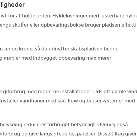
ligheder
ivt for at holde orden. Hyldeløsninger med justerbare hyld
-sengs skuffer eller opbevaringsbokse bruger pladsen effekti
tser og kroge, så du udnytter skabspladsen bedre.
 og møbler med indbygget opbevaring maximerer
ergiforbrug med moderne installationer. Udskift gamle vin
n. Installer vandhaner med lavt flow og brusersystemer med
elysning reducerer forbruget betydeligt. Overvej også
forbrug og give langsigtede besparelser. Disse tiltag giver