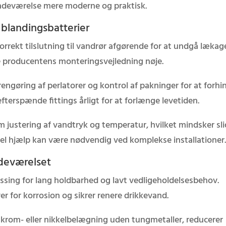
badeværelse mere moderne og praktisk.
f blandingsbatterier
korrekt tilslutning til vandrør afgørende for at undgå lækage
e producentens monteringsvejledning nøje.
engøring af perlatorer og kontrol af pakninger for at forhi
efterspænde fittings årligt for at forlænge levetiden.
m justering af vandtryk og temperatur, hvilket mindsker sli
nel hjælp kan være nødvendig ved komplekse installationer
adeværelset
essing for lang holdbarhed og lavt vedligeholdelsesbehov.
r for korrosion og sikrer renere drikkevand.
 krom- eller nikkelbelægning uden tungmetaller, reducerer