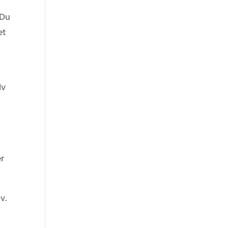
 Du
et
lv
er
v.